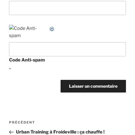
Code Anti-spam
*
Navigation
Article
PRÉCÉDENT
de
précédent
Urban Training à Froideville : ça chauffe !