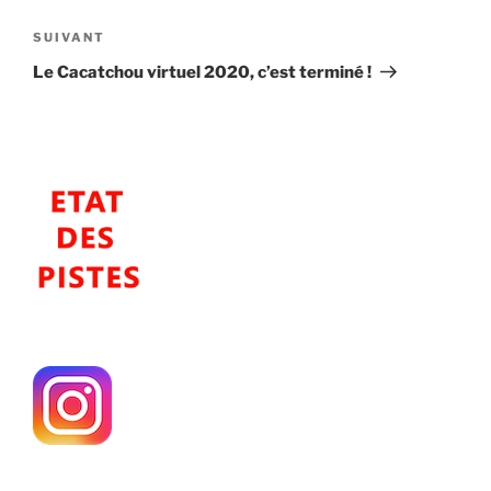
l’article
Article
SUIVANT
suivant
Le Cacatchou virtuel 2020, c’est terminé !