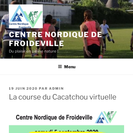
Aller
au
contenu
principal
CENTRE NORDIQUE DE
FROIDEVILLE
Du plaisir en pleine nature !
Menu
PUBLIÉ
19 JUIN 2020
PAR
ADMIN
LE
La course du Cacatchou virtuelle