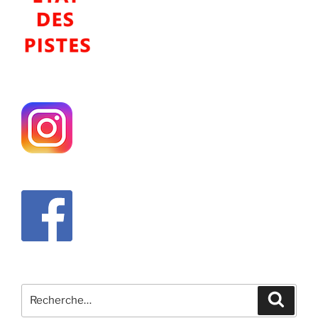
Recherche
Recher
pour