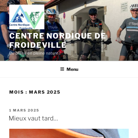
Aller
au
contenu
principal
CENTRE NORDIQUE DE
FROIDEVILLE
Du plaisir en pleine nature !
Menu
MOIS :
MARS 2025
PUBLIÉ
1 MARS 2025
LE
Mieux vaut tard…