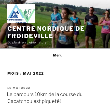
Aller
au
contenu
principal
CENTRE NORDIQUE DE
FROIDEVILLE
Du plaisir en pleine nature !
Menu
MOIS :
MAI 2022
PUBLIÉ
10 MAI 2022
LE
Le parcours 10km de la course du
Cacatchou est piqueté!