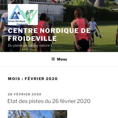
Aller
au
contenu
principal
CENTRE NORDIQUE DE
FROIDEVILLE
Du plaisir en pleine nature !
Menu
MOIS :
FÉVRIER 2020
PUBLIÉ
26 FÉVRIER 2020
LE
Etat des pistes du 26 février 2020