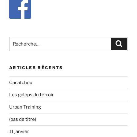
Recherche
Recher
pour
:
ARTICLES RÉCENTS
Cacatchou
Les galops du terroir
Urban Training
(pas de titre)
11 janvier