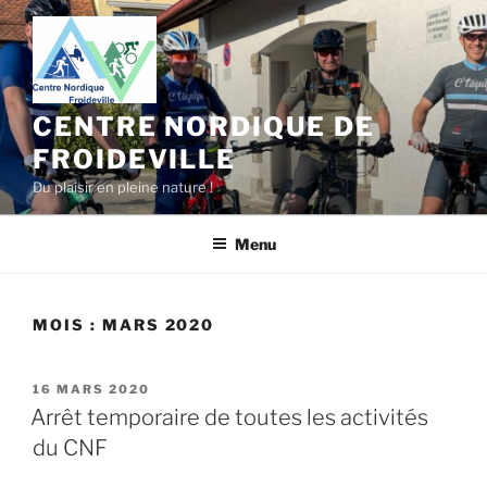
Aller
au
contenu
principal
CENTRE NORDIQUE DE
FROIDEVILLE
Du plaisir en pleine nature !
Menu
MOIS :
MARS 2020
PUBLIÉ
16 MARS 2020
LE
Arrêt temporaire de toutes les activités
du CNF