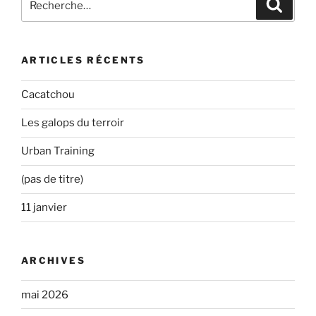
Recher
pour
:
ARTICLES RÉCENTS
Cacatchou
Les galops du terroir
Urban Training
(pas de titre)
11 janvier
ARCHIVES
mai 2026