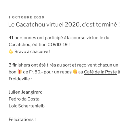
PUBLIÉ
1 OCTOBRE 2020
LE
Le Cacatchou virtuel 2020, c’est terminé !
41 personnes ont participé à la course virtuelle du
Cacatchou, édition COVID-19 !
Bravo à chacun·e !
3 finishers ont été tirés au sort et reçoivent chacun un
bon
de Fr. 50.- pour un repas
au
Café de la Poste
à
Froideville :
Julien Jeangirard
Pedro da Costa
Loïc Schertenleib
Félicitations !