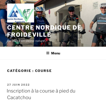
Aller
au
contenu
principal
CENTRE NORDIQUE DE
FROIDEVILLE
Du plaisir en pleine nature !
Menu
CATÉGORIE :
COURSE
PUBLIÉ
27 JUIN 2022
LE
Inscription à la course à pied du
Cacatchou