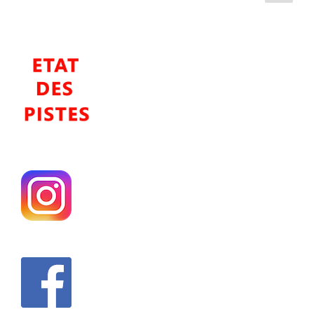
suiv
des
publications