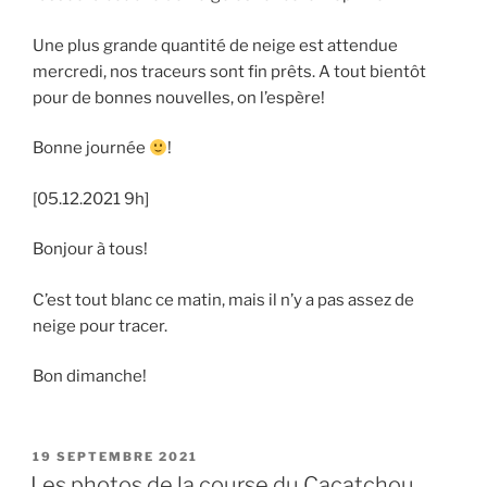
Une plus grande quantité de neige est attendue
mercredi, nos traceurs sont fin prêts. A tout bientôt
pour de bonnes nouvelles, on l’espère!
Bonne journée
!
[05.12.2021 9h]
Bonjour à tous!
C’est tout blanc ce matin, mais il n’y a pas assez de
neige pour tracer.
Bon dimanche!
PUBLIÉ
19 SEPTEMBRE 2021
LE
Les photos de la course du Cacatchou