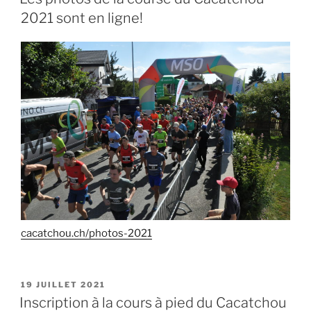
2021 sont en ligne!
cacatchou.ch/photos-2021
PUBLIÉ
19 JUILLET 2021
LE
Inscription à la cours à pied du Cacatchou