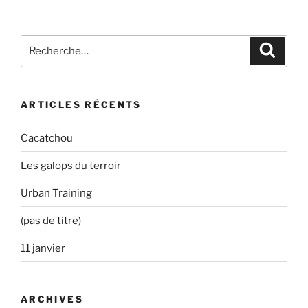
Recherche
Recher
pour
:
ARTICLES RÉCENTS
Cacatchou
Les galops du terroir
Urban Training
(pas de titre)
11 janvier
ARCHIVES