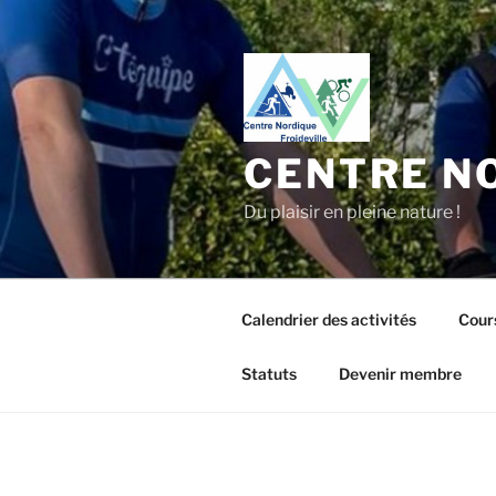
Aller
au
contenu
principal
CENTRE NO
Du plaisir en pleine nature !
Calendrier des activités
Cour
Statuts
Devenir membre