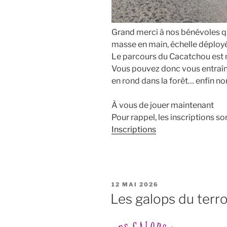
Grand merci à nos bénévoles qui
masse en main, échelle déploy
Le parcours du Cacatchou est 
Vous pouvez donc vous entraîne
en rond dans la forêt… enfin n
À vous de jouer maintenant
Pour rappel, les inscriptions sont
Inscriptions
PUBLIÉ
12 MAI 2026
LE
Les galops du terro