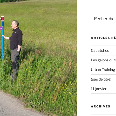
Recherche
pour
:
ARTICLES R
Cacatchou
Les galops du t
Urban Training
(pas de titre)
11 janvier
ARCHIVES