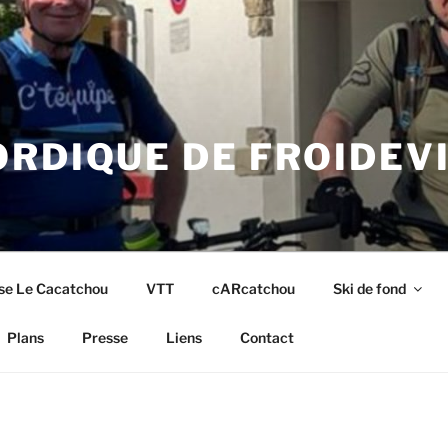
RDIQUE DE FROIDEV
se Le Cacatchou
VTT
cARcatchou
Ski de fond
Plans
Presse
Liens
Contact