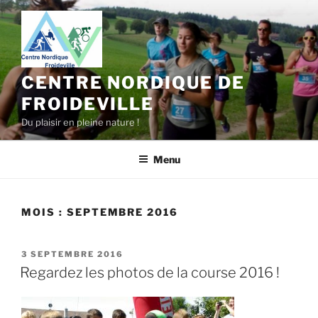
Aller
au
contenu
principal
CENTRE NORDIQUE DE
FROIDEVILLE
Du plaisir en pleine nature !
Menu
MOIS :
SEPTEMBRE 2016
PUBLIÉ
3 SEPTEMBRE 2016
LE
Regardez les photos de la course 2016 !