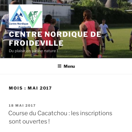
Aller
au
contenu
principal
CENTRE NORDIQUE DE
FROIDEVILLE
Du plaisir en pleine nature !
Menu
MOIS :
MAI 2017
PUBLIÉ
18 MAI 2017
LE
Course du Cacatchou : les inscriptions
sont ouvertes !