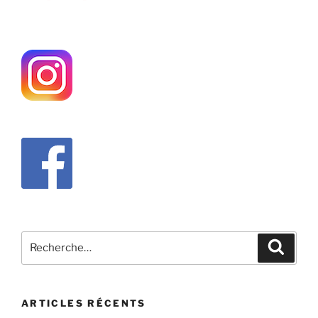
Recherche
Recher
pour
:
ARTICLES RÉCENTS