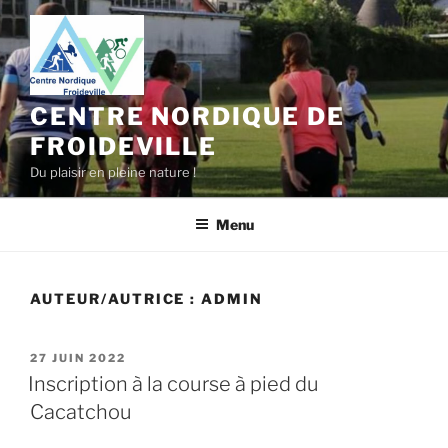
Aller
au
contenu
principal
CENTRE NORDIQUE DE
FROIDEVILLE
Du plaisir en pleine nature !
Menu
AUTEUR/AUTRICE :
ADMIN
PUBLIÉ
27 JUIN 2022
LE
Inscription à la course à pied du
Cacatchou