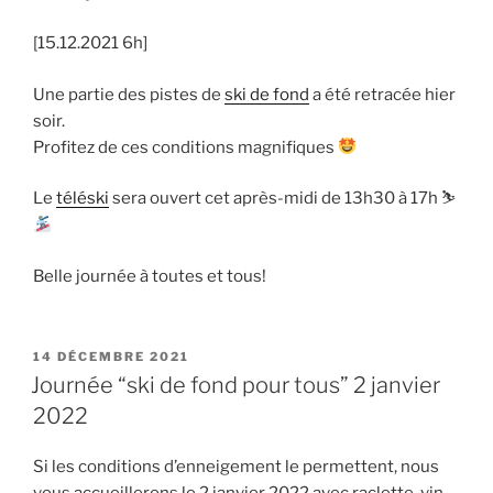
[15.12.2021 6h]
Une partie des pistes de
ski de fond
a été retracée hier
soir.
Profitez de ces conditions magnifiques
Le
téléski
sera ouvert cet après-midi de 13h30 à 17h ⛷
Belle journée à toutes et tous!
PUBLIÉ
14 DÉCEMBRE 2021
LE
Journée “ski de fond pour tous” 2 janvier
2022
Si les conditions d’enneigement le permettent, nous
vous accueillerons le 2 janvier 2022 avec raclette, vin