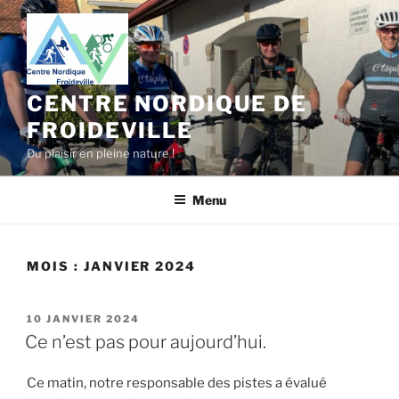
Aller
au
contenu
principal
CENTRE NORDIQUE DE
FROIDEVILLE
Du plaisir en pleine nature !
Menu
MOIS :
JANVIER 2024
PUBLIÉ
10 JANVIER 2024
LE
Ce n’est pas pour aujourd’hui.
Ce matin, notre responsable des pistes a évalué