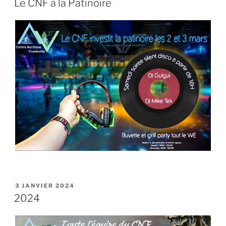
Le CNF à la Patinoire
PUBLIÉ
3 JANVIER 2024
LE
2024