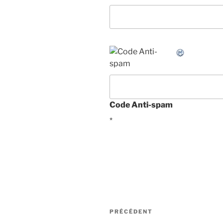
Code Anti-spam
*
Navigation
Article
PRÉCÉDENT