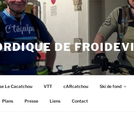
RDIQUE DE FROIDEV
se Le Cacatchou
VTT
cARcatchou
Ski de fond
Plans
Presse
Liens
Contact