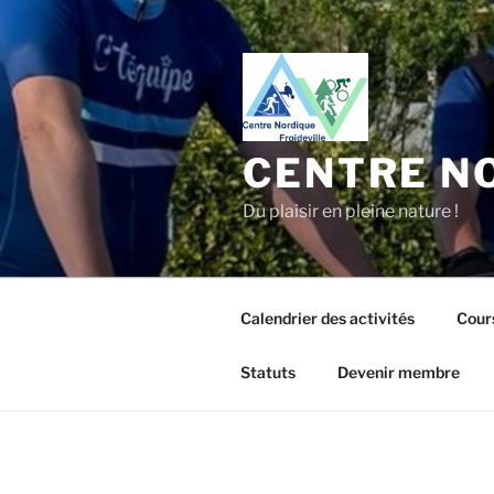
Aller
au
contenu
principal
CENTRE NO
Du plaisir en pleine nature !
Calendrier des activités
Cour
Statuts
Devenir membre