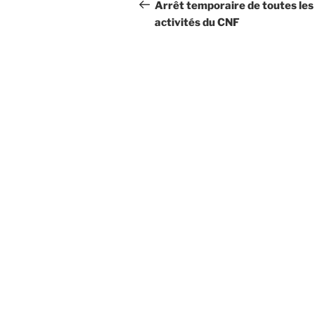
de
précédent
Arrêt temporaire de toutes les
activités du CNF
l’article