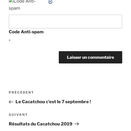
Code Anti-spam
*
Navigation
Article
PRÉCÉDENT
de
précédent
Le Cacatchou c’est le 7 septembre !
l’article
Article
SUIVANT
suivant
Résultats du Cacatchou 2019