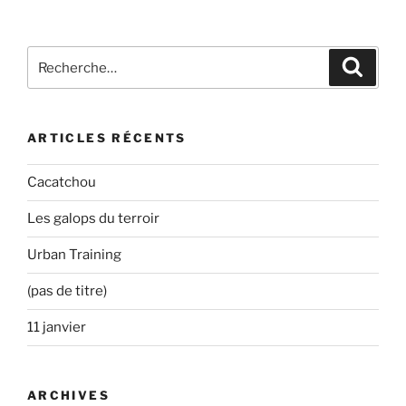
Recherche
Recher
pour
:
ARTICLES RÉCENTS
Cacatchou
Les galops du terroir
Urban Training
(pas de titre)
11 janvier
ARCHIVES