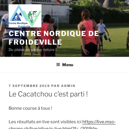
Aller
au
contenu
principal
CENTRE NORDIQUE DE
FROIDEVILLE
Du plaisir en pleine nature !
Menu
PUBLIÉ
7 SEPTEMBRE 2019
PAR
ADMIN
LE
Le Cacatchou c’est parti !
Bonne course à tous !
Les résultats en live sont visibles ici
https://live.mso-
chrono.ch/live/glive/g-live.html?f=../2019/le-