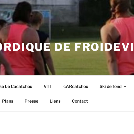
RDIQUE DE FROIDEV
se Le Cacatchou
VTT
cARcatchou
Ski de fond
Plans
Presse
Liens
Contact