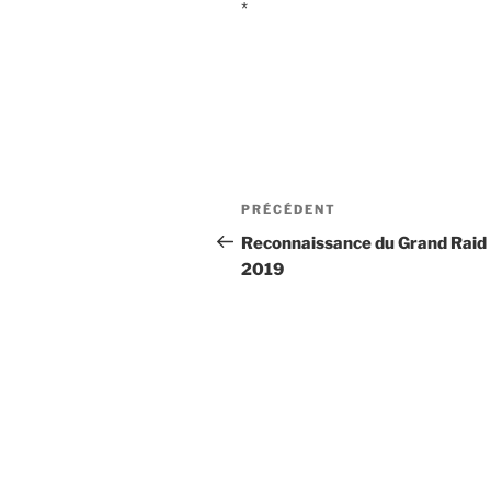
*
Navigation
Article
PRÉCÉDENT
de
précédent
Reconnaissance du Grand Raid
2019
l’article