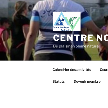
Aller
au
contenu
principal
CENTRE NO
Du plaisir en pleine nature !
Calendrier des activités
Cour
Statuts
Devenir membre