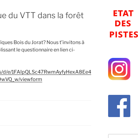
ue du VTT dans la forêt
iques Bois du Jorat? Nous t’invitons à
issant le questionnaire en lien ci-
rms/d/e/1FAIpQLSc47RwmAyfyHexA8Ee4
9wVQ_w/viewform
Recherche