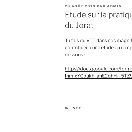
PUBLIÉ
29 AOÛT 2019
PAR
ADMIN
LE
Etude sur la pratiq
du Jorat
Tu fais du VTT dans nos magnif
contribuer à une étude en rempl
dessous :
https://docs.google.com/fo
InmixYCpukh_anE2qhH-_5TZ
CATÉGORIES
VTT