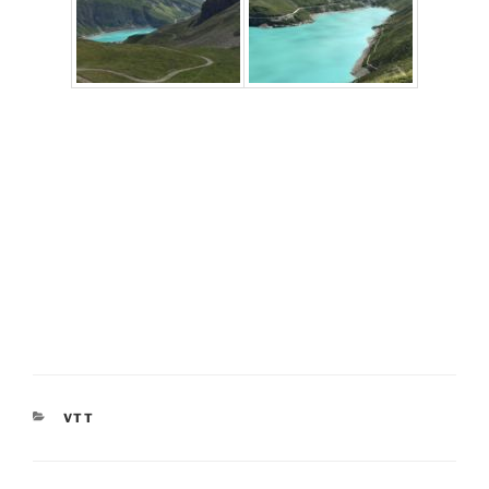
CATÉGORIES
VTT