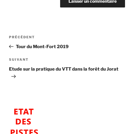
Navigation
Article
PRÉCÉDENT
de
précédent
Tour du Mont-Fort 2019
l’article
Article
SUIVANT
suivant
Etude sur la pratique du VTT dans la forêt du Jorat