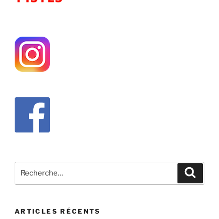
Recherche
Recher
pour
:
ARTICLES RÉCENTS