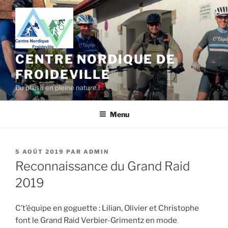
Aller
au
contenu
principal
CENTRE NORDIQUE DE
FROIDEVILLE
Du plaisir en pleine nature !
Menu
PUBLIÉ
5 AOÛT 2019
PAR
ADMIN
LE
Reconnaissance du Grand Raid
2019
C’t’équipe en goguette : Lilian, Olivier et Christophe
font le Grand Raid Verbier-Grimentz en mode