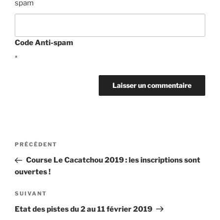
Code Anti-spam
*
Navigation
Article
PRÉCÉDENT
de
précédent
Course Le Cacatchou 2019 : les inscriptions sont
l’article
ouvertes !
Article
SUIVANT
suivant
Etat des pistes du 2 au 11 février 2019