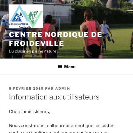
Aller
au
contenu
principal
CENTRE NORDIQUE DE
FROIDEVILLE
Du plaisir en pleine nature !
Menu
PUBLIÉ
8 FÉVRIER 2019
PAR
ADMIN
LE
Information aux utilisateurs
Chers amis skieurs,
Nous constatons malheureusement que les pistes
sont trop régulièrement endommagées par des