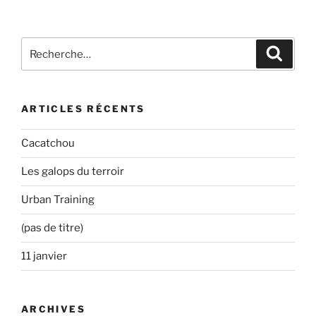
Recherche
Recher
pour
:
ARTICLES RÉCENTS
Cacatchou
Les galops du terroir
Urban Training
(pas de titre)
11 janvier
ARCHIVES