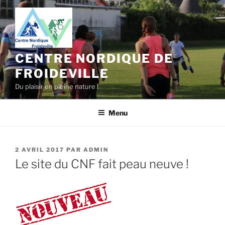
Aller
au
contenu
principal
CENTRE NORDIQUE DE
FROIDEVILLE
Du plaisir en pleine nature !
Menu
PUBLIÉ
2 AVRIL 2017
PAR
ADMIN
LE
Le site du CNF fait peau neuve !