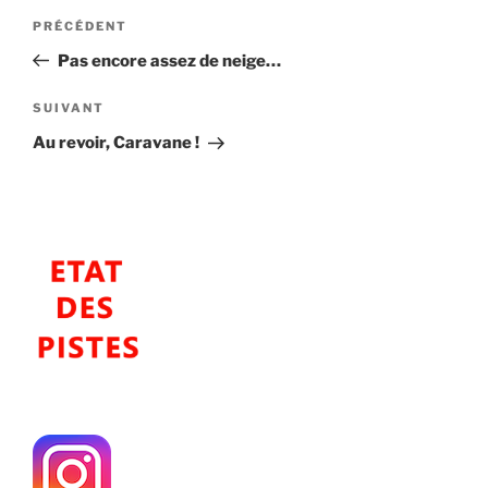
Navigation
Article
PRÉCÉDENT
de
précédent
Pas encore assez de neige…
l’article
Article
SUIVANT
suivant
Au revoir, Caravane !