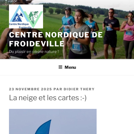
Aller
au
contenu
principal
CENTRE NORDIQUE DE
FROIDEVILLE
Du plaisir en pleine nature !
Menu
PUBLIÉ
23 NOVEMBRE 2025
PAR
DIDIER THERY
LE
La neige et les cartes :-)