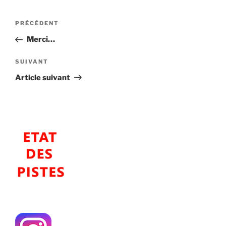
Navigation
Article
PRÉCÉDENT
de
précédent
Merci…
l’article
Article
SUIVANT
suivant
Article suivant