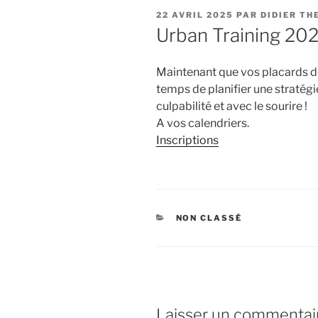
PUBLIÉ
22 AVRIL 2025
PAR
DIDIER TH
LE
Urban Training 20
Maintenant que vos placards dé
temps de planifier une straté
culpabilité et avec le sourire !
A vos calendriers.
Inscriptions
CATÉGORIES
NON CLASSÉ
Laisser un commentai