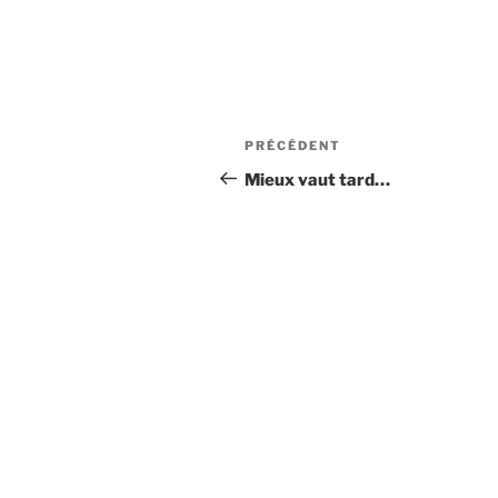
Navigation
Article
PRÉCÉDENT
de
précédent
Mieux vaut tard…
l’article