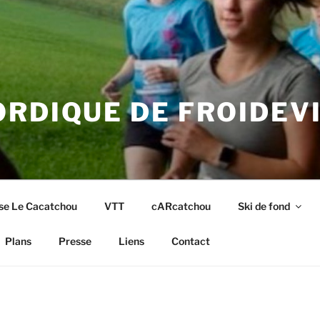
RDIQUE DE FROIDEV
se Le Cacatchou
VTT
cARcatchou
Ski de fond
Plans
Presse
Liens
Contact