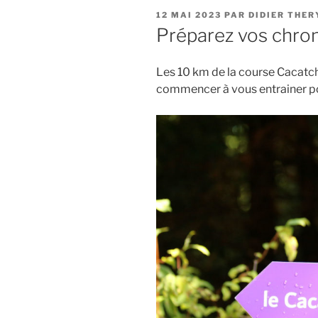
PUBLIÉ
12 MAI 2023
PAR
DIDIER THER
LE
Préparez vos chro
Les 10 km de la course Cacatc
commencer à vous entrainer po