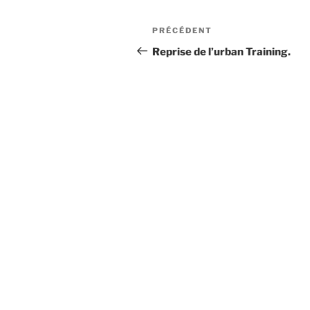
Navigation
Article
PRÉCÉDENT
de
précédent
Reprise de l’urban Training.
l’article