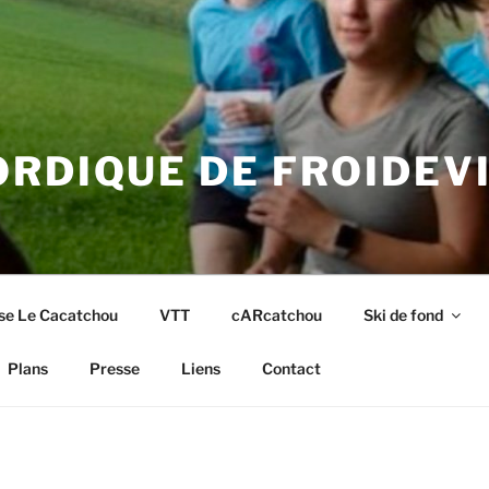
RDIQUE DE FROIDEV
se Le Cacatchou
VTT
cARcatchou
Ski de fond
Plans
Presse
Liens
Contact