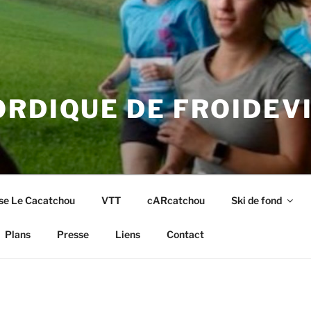
RDIQUE DE FROIDEV
se Le Cacatchou
VTT
cARcatchou
Ski de fond
Plans
Presse
Liens
Contact