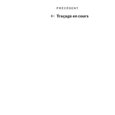
Navigation
Article
PRÉCÉDENT
de
précédent
Traçage en cours
l’article