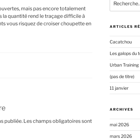
pour
t ouvertes, mais pas encore totalement
:
 la quantité rend le traçage difficile à
nts vous risquez de croiser choupette en
ARTICLES R
Cacatchou
Les galops du t
Urban Training
(pas de titre)
11 janvier
re
ARCHIVES
s publiée.
Les champs obligatoires sont
mai 2026
mars 2026