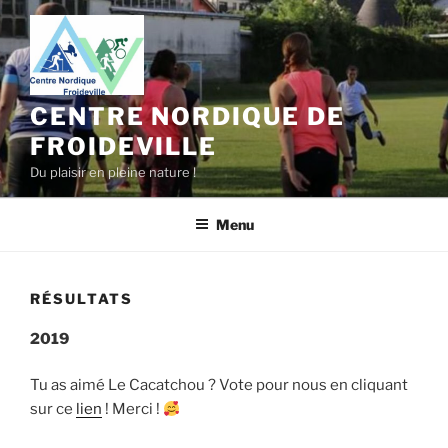
Aller
au
contenu
principal
CENTRE NORDIQUE DE
FROIDEVILLE
Du plaisir en pleine nature !
Menu
RÉSULTATS
2019
Tu as aimé Le Cacatchou ? Vote pour nous en cliquant
sur ce
lien
! Merci !