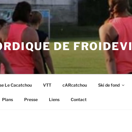
RDIQUE DE FROIDEV
se Le Cacatchou
VTT
cARcatchou
Ski de fond
Plans
Presse
Liens
Contact