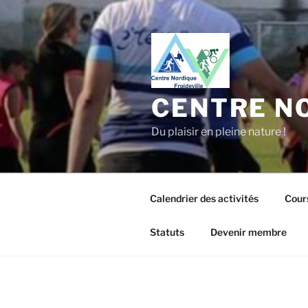
Aller
au
contenu
principal
CENTRE NO
Du plaisir en pleine nature !
Calendrier des activités
Cour
Statuts
Devenir membre