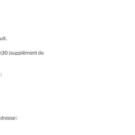
it.
9h30 (supplément de
:
’adresse
: