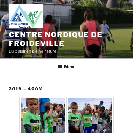
Aller
au
contenu
principal
CENTRE NORDIQUE DE
FROIDEVILLE
Du plaisir en pleine nature !
Menu
2019 – 400M