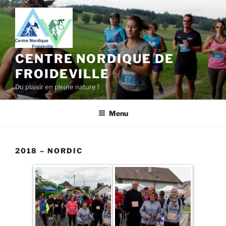
Aller
au
contenu
principal
CENTRE NORDIQUE DE
FROIDEVILLE
Du plaisir en pleine nature !
Menu
2018 – NORDIC